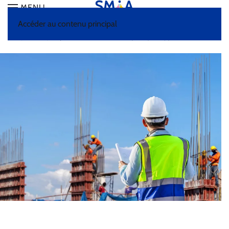
MENU
Accéder au contenu principal
HOME
DOCUMENTATION
MÉTIERS ET SECTEURS
D'ACTIVITÉS
BÂTIMENT TRAVAUX PUBLICS