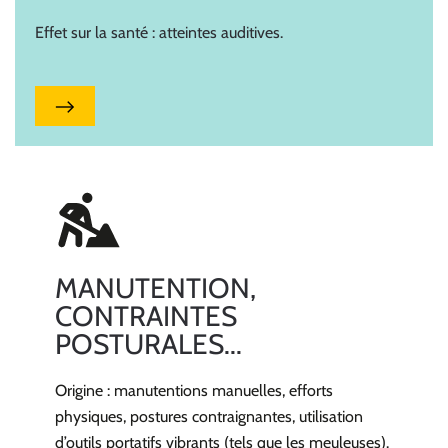
Effet sur la santé : atteintes auditives.
MANUTENTION,
CONTRAINTES
POSTURALES...
Origine : m
anutentions manuelles
, e
fforts
physiques, p
ostures contraignantes
, u
tilisation
d’outils portatifs vibrants (tels que les meuleuses).