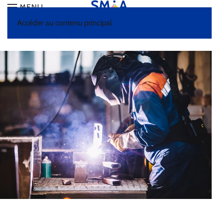
MENU
Accéder au contenu principal
HOME
DOCUMENTATION
MÉTIERS ET SECTEURS
D'ACTIVITÉS
SOUDAGE